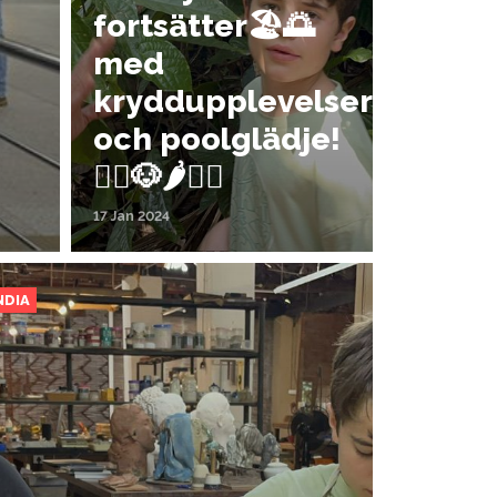
fortsätter🏖️🌅
med
kryddupplevelser
och poolglädje!
🧘‍♂️🐶🌶️🏊‍♂️
17 Jan 2024
NDIA