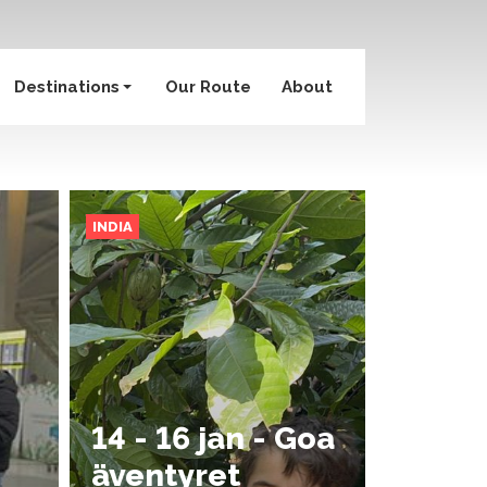
Destinations
Our Route
About
INDIA
14 - 16 jan - Goa
äventyret