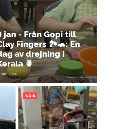
9 jan - Från Gopi till
Clay Fingers 🏞️🐢: En
dag av drejning i
Kerala 🍍
5 Jan 2024
INDIA