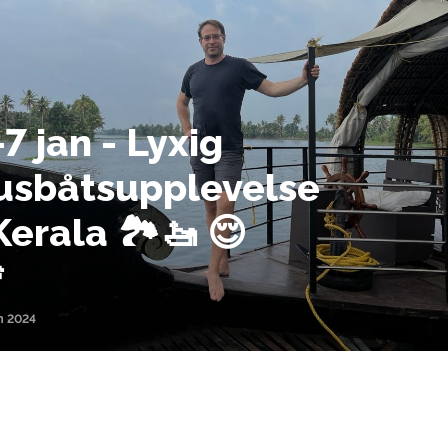
-7 jan - Lyxig
usbåtsupplevelse
Kerala 🏞️🚤 😌

n 2024