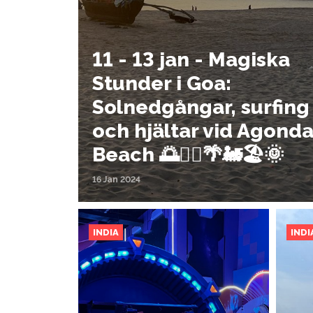
11 - 13 jan - Magiska
Stunder i Goa:
Solnedgångar, surfing
och hjältar vid Agond
Beach 🌅🏄‍♂️🌴🚂🏖️🌞
16 Jan 2024
INDIA
INDI