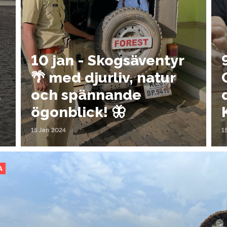
10 jan - Skogsäventyr
🌴 med djurliv, natur
a
och spännande
ögonblick! 🦋
15 Jan 2024
1
A