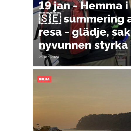
19 jan - Hemma i
🇸🇪 summering a
resa - glädje, sa
nyvunnen styrka 
25 Jan 2024
INDIA