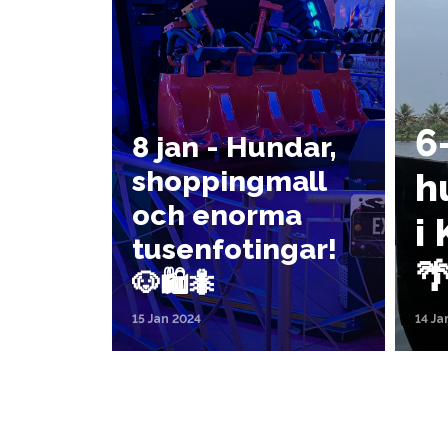
6
8 jan - Hundar,
shoppingmall
h
och enorma
i 
tusenfotingar!

🐶🛍️🐜
15 Jan 2024
14 Ja