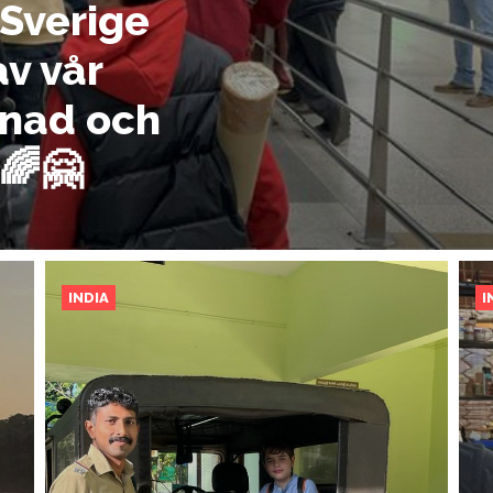
 Sverige
v vår
knad och
🌈🤗
INDIA
I