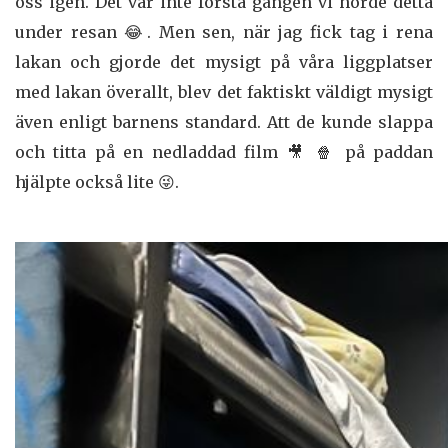
oss igen. Det var inte första gången vi hörde detta
under resan 😂. Men sen, när jag fick tag i rena
lakan och gjorde det mysigt på våra liggplatser
med lakan överallt, blev det faktiskt väldigt mysigt
även enligt barnens standard. Att de kunde slappa
och titta på en nedladdad film 🎥 🍿 på paddan
hjälpte också lite 😜.