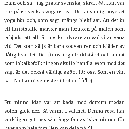
fram och sa - jag pratar svenska, skratt 😂. Han var
här på en veckas yogaretreat. Det är väldigt mycket
yoga här och, som sagt, många blekfisar. Att det är
ett turistställe märker man förutom på maten som
erbjuds; att allt är mycket dyrare än vad vi är vana
vid. Det som säljs är bara souvenirer och kläder av
dålig kvalitet. Det finns inga fruktstånd och annat
som lokalbefolkningen skulle handla. Men med det
sagt är det också väldigt skönt för oss. Som en vän
sa - Nu har ni semester i Indien 🇮🇳 ☀️.
Ett minne idag var att bada med dottern medan
solen gick ner. Så varmt i vattnet. Denna resa har
verkligen gett oss så många fantastiska minnen för
livet som hela familjen kan dela på. 🧡.