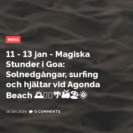
INDIA
11 - 13 jan - Magiska
Stunder i Goa:
Solnedgångar, surfing
och hjältar vid Agonda
Beach 🌅🏄‍♂️🌴🚂🏖️🌞
16 Jan 2024
0 COMMENTS