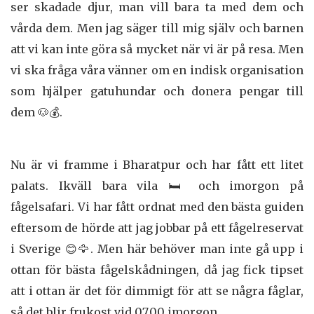
ser skadade djur, man vill bara ta med dem och
vårda dem. Men jag säger till mig själv och barnen
att vi kan inte göra så mycket när vi är på resa. Men
vi ska fråga våra vänner om en indisk organisation
som hjälper gatuhundar och donera pengar till
dem 🐶💰.
Nu är vi framme i Bharatpur och har fått ett litet
palats. Ikväll bara vila 🛏️ och imorgon på
fågelsafari. Vi har fått ordnat med den bästa guiden
eftersom de hörde att jag jobbar på ett fågelreservat
i Sverige 😊🦅. Men här behöver man inte gå upp i
ottan för bästa fågelskådningen, då jag fick tipset
att i ottan är det för dimmigt för att se några fåglar,
så det blir frukost vid 07.00 imorgon.