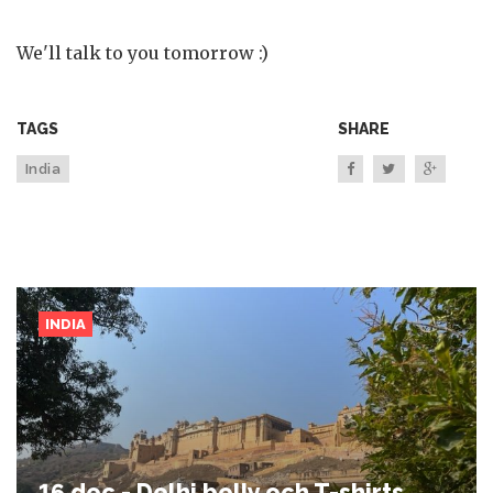
We'll talk to you tomorrow :)
TAGS
SHARE
India
INDIA
16 dec - Delhi belly och T-shirts