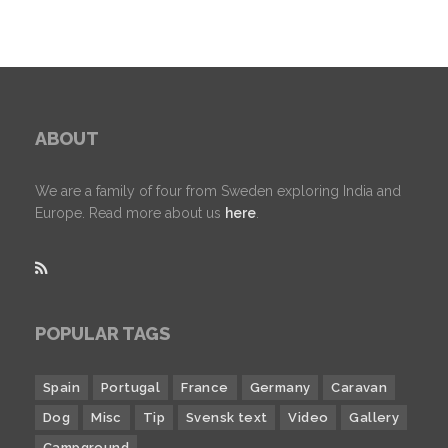
ABOUT
We are a family of four from Sweden exploring India and
Europe. Read more about us
here
.
POPULAR TAGS
Spain
Portugal
France
Germany
Caravan
Dog
Misc
Tip
Svensk text
Video
Gallery
Campground