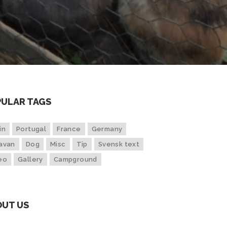
ULAR TAGS
in
Portugal
France
Germany
avan
Dog
Misc
Tip
Svensk text
eo
Gallery
Campground
OUT US