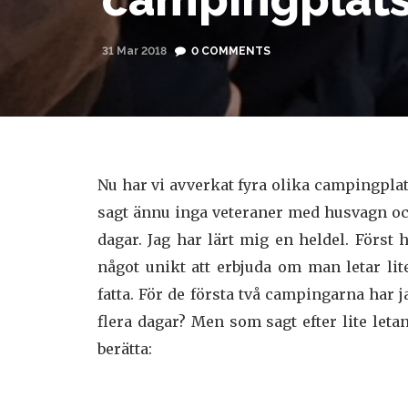
31 Mar 2018
0 COMMENTS
Nu har vi avverkat fyra olika campingplats
sagt ännu inga veteraner med husvagn oc
dagar. Jag har lärt mig en heldel. Först h
något unikt att erbjuda om man letar lit
fatta. För de första två campingarna har 
flera dagar? Men som sagt efter lite letan
berätta: