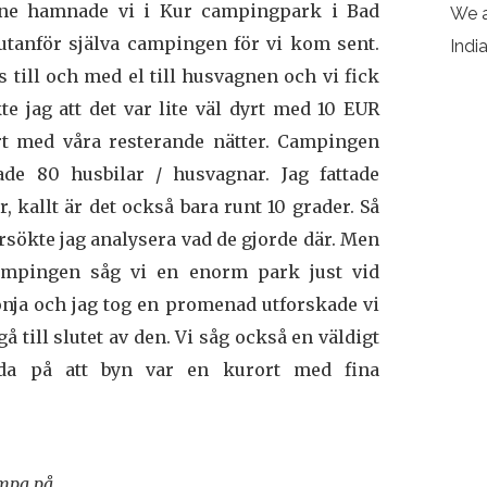
Line hamnade vi i Kur campingpark i Bad
We a
utanför själva campingen för vi kom sent.
Indi
s till och med el till husvagnen och vi fick
e jag att det var lite väl dyrt med 10 EUR
ört med våra resterande nätter. Campingen
de 80 husbilar / husvagnar. Jag fattade
, kallt är det också bara runt 10 grader. Så
rsökte jag analysera vad de gjorde där. Men
ampingen såg vi en enorm park just vid
ja och jag tog en promenad utforskade vi
 till slutet av den. Vi såg också en väldigt
eda på att byn var en kurort med fina
ampa på