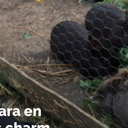
ara en
s charm