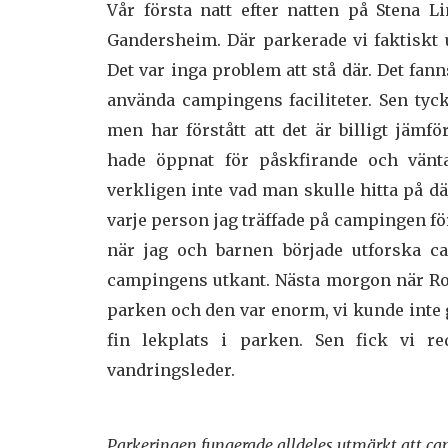
Vår första natt efter natten på Stena 
Gandersheim. Där parkerade vi faktiskt 
Det var inga problem att stå där. Det fann
använda campingens faciliteter. Sen tyckt
men har förstått att det är billigt jämf
hade öppnat för påskfirande och vänta
verkligen inte vad man skulle hitta på där
varje person jag träffade på campingen fö
när jag och barnen började utforska c
campingens utkant. Nästa morgon när Ron
parken och den var enorm, vi kunde inte gå
fin lekplats i parken. Sen fick vi r
vandringsleder.
Parkeringen fungerade alldeles utmärkt att c