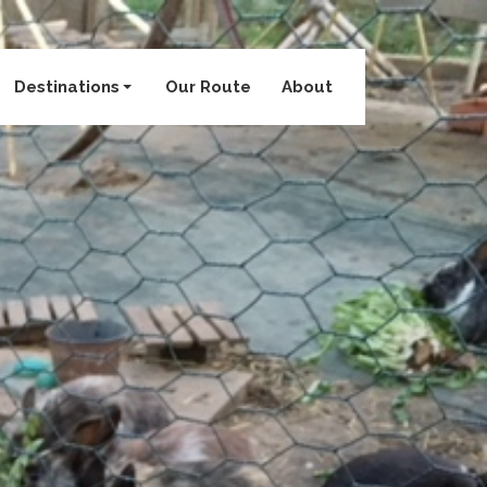
Destinations
Our Route
About